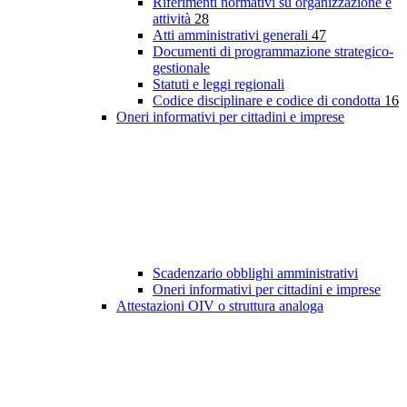
Riferimenti normativi su organizzazione e
attività
28
Atti amministrativi generali
47
Documenti di programmazione strategico-
gestionale
Statuti e leggi regionali
Codice disciplinare e codice di condotta
16
Oneri informativi per cittadini e imprese
Scadenzario obblighi amministrativi
Oneri informativi per cittadini e imprese
Attestazioni OIV o struttura analoga